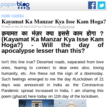
HOME
›
DIARIES
Kayamat Ka Manzar Kya Isse Kam Hoga?
Posted on the 05 April 2020 by Cifarshayar
@cifarshayar
क़यामत का मंज़र क्या इससे काम होगा ?
(Kayamat Ka Manzar Kya Isse Kam
Hoga?) - Will the day of
apocalypse lesser than this?
Isn't this line true? Deserted roads, separated from love
ones, fearing to connect to dear ones also, losing
humanity, etc. Are these not the sign of a doomsday.
Such feelings emerged to me the day #Lockdown of 21
days was announced in India as the Coronavirus
Pandemic spread increased in India. I am sharing this
poem (
ghazal
) here today on 11th day of the lockdown.